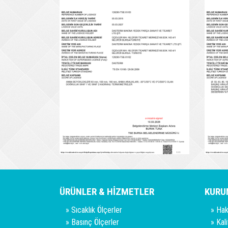
ÜRÜNLER & HİZMETLER
KURU
»
Sıcaklık Ölçerler
»
Hak
»
Basınç Ölçerler
»
Kal