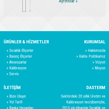
Ayrıntılar »
ÜRÜNLER & HİZMETLER
KURUMSAL
»
Sıcaklık Ölçerler
»
Hakkımızda
»
Basınç Ölçerler
»
Kalite Politikamız
»
Aksesuarlar
»
Vizyon
»
Kalibrasyon
»
Misyon
»
Servis
İLETİŞİM
DASTERM
»
Bize Ulaşın
Sektördeki 20 yıllık Üretim ve
»
Yol Tarifi
Kalibrasyon tecrübemizle,
»
Banka Hesapları
2015 yılı itibariyle Sıcaklık ve